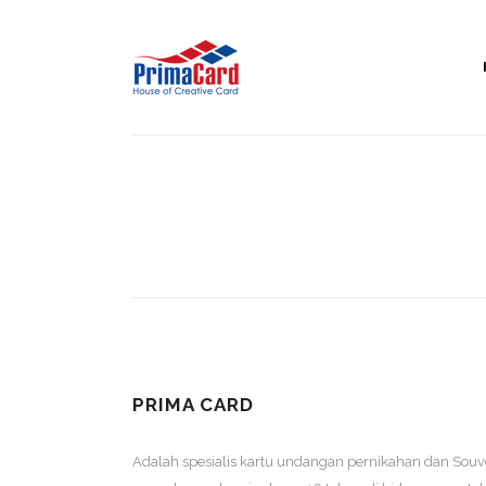
PRIMA CARD
Adalah spesialis kartu undangan pernikahan dan Souve